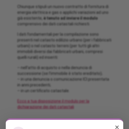
Chiunque stipuli un nuovo contratto di fornitura di
energia elettrica e gas o applichi variazioni ad uno
già esistente,
è tenuto ad inviare il modulo
comprensivo dei dati catastali richiesti.
I dati fondamentali per la compilazione sono
presenti nel catasto edilizio urbano (per i fabbricati
urbani) o nel catasto terreni (per tutti gli altri
immobili diversi dai fabbricati urbani, compresi
quelli rurali) ed inseriti:
– nell’atto di acquisto o nella denuncia di
successione (se l’immobile è stato ereditato);
– in una denuncia o comunicazione ICI presentata
in anni precedenti;
– in un certificato catastale.
Ecco a tua disposizione il modulo per la
dichiarazione dei dati catastali
×