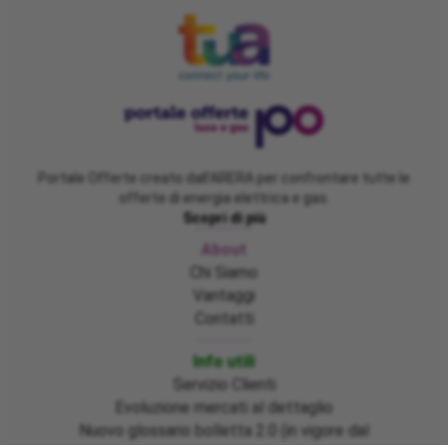
Portale Offerte creato dall'ARERA per confrontare tutte le
offerte di energia elettrica e gas.
Scopri di più
About
Chi Siamo
Vantaggi
Contatti
Info utili
Servizio Clienti
Evoluzione mercati al dettaglio
Nuovo glossario bolletta 2.0 (in vigore dal