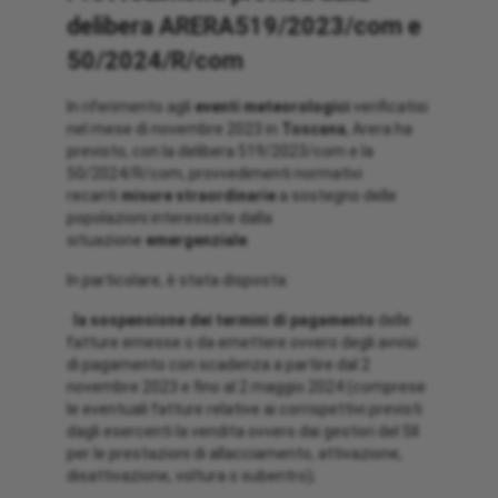
delibera ARERA
519/2023/com e
50/2024/R/com
In riferimento agli
eventi meteorologici
verificatisi
nel mese di novembre 2023 in
Toscana
, Arera ha
previsto, con la delibera 519/2023/com e la
50/2024/R/com, provvedimenti normativi
recanti
misure straordinarie
a sostegno delle
popolazioni interessate dalla
situazione
emergenziale
.
In particolare, è stata disposta:
·
la sospensione dei termini di pagamento
delle
fatture emesse o da emettere ovvero degli avvisi
di pagamento con scadenza a partire dal 2
novembre 2023 e fino al 2 maggio 2024 (comprese
le eventuali fatture relative ai corrispettivi previsti
dagli esercenti la vendita ovvero dai gestori del SII
per le prestazioni di allacciamento, attivazione,
disattivazione, voltura o subentro);