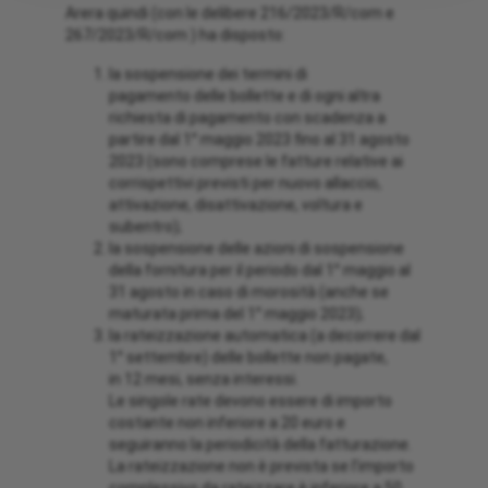
Arera quindi (con le delibere 216/2023/R/com e
267/2023/R/com ) ha disposto:
la sospensione dei termini di
pagamento delle bollette e di ogni altra
richiesta di pagamento con scadenza a
partire dal 1° maggio 2023 fino al 31 agosto
2023 (sono comprese le fatture relative ai
corrispettivi previsti per nuovo allaccio,
attivazione, disattivazione, voltura e
subentro);
la sospensione delle azioni di sospensione
della fornitura per il periodo dal 1° maggio al
31 agosto in caso di morosità (anche se
maturata prima del 1° maggio 2023);
la rateizzazione automatica (a decorrere dal
1° settembre) delle bollette non pagate,
in 12 mesi, senza interessi.
Le singole rate devono essere di importo
costante non inferiore a 20 euro e
seguiranno la periodicità della fatturazione.
La rateizzazione non è prevista se l’importo