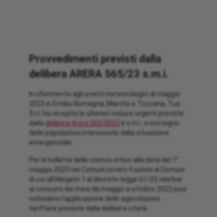
Provvedimenti previsti dalla
delibera ARERA 565/23 s.m.i.
In riferimento agli eventi meteorologici di maggio
2023 in Emilia-Romagna, Marche e Toscana, Tua
S.r.l. ha recepito le ulteriori misure urgenti previste
dalla
delibera Arera 565/2023
e s.m.i. a sostegno
delle popolazioni interessate dalla situazione
emergenziale.
Per le bollette delle utenze attive alla data del 1°
maggio 2023 nei Comuni ovvero frazioni di Comuni
di cui all’Allegato 1 al decreto-legge 61/23 relative
ai consumi dei mesi da maggio a ottobre 2023 puoi
richiedere l’applicazione delle agevolazioni
tariffarie previste dalla delibera citata.