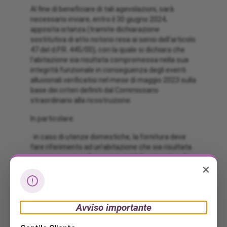
Al fine di beneficiare di tali agevolazioni, sarà
necessario inviare, entro il 30 giugno 2024,
apposita istanza (tramite dichiarazione
sostitutiva di atto notorio resa ai sensi dell’articolo
47 del d.P.R. 445/00), con la quale si dichiara che
l’abitazione sia risultata compromessa nella sua
integrità funzionale in conseguenza degli eventi
alluvionali verificatisi nel mese di maggio 2023 sulla
base dei criteri definiti dal Commissario
straordinario alla ricostruzione.
In particolare:
· in caso di utenze domestiche, la fornitura deve
fare riferimento ad un’abitazione che sia risultata
compromessa nella sua integrità funzionale sulla
×
base di un’ordinanza di sgombero o di un ordine di
evacuazione o di idonea documentazione
rilasciata dal Comune territorialmente
competente.
Avviso importante
Scarica il modulo per la