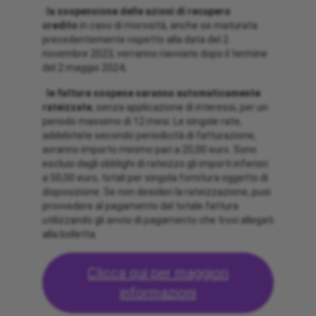
·
la sospensione delle azioni di recupero
credito
in caso di morosità, anche se maturata
precedentemente rispetto alla data del 2
novembre 2023, verranno riavviate dopo il termine
del 2 maggio 2024;
·
le fatture sospese saranno automaticamente
rateizzate
, senza applicazione di interessi, per un
periodo massimo di 12 mesi. Le singole rate,
addebitate secondo periodicità di fatturazione,
avranno importo minimo pari a 20,00 euro. Sono
esclusi dagli obblighi di rateizzo gli importi inferiori
a 50,00 euro, totali per singola fornitura oggetto di
disposizione. Se non desideri la rateizzazione, puoi
provvedere al pagamento del totale fattura
utilizzando gli avvisi di pagamento che trovi allegati
alla bolletta.
Clicca qui per maggiori
informazioni