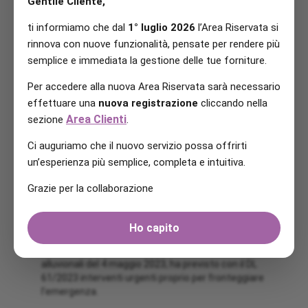
Gentile Cliente,
proroga
ti informiamo che dal
1° luglio 2026
l’Area Riservata si
rinnova con nuove funzionalità, pensate per rendere più
semplice e immediata la gestione delle tue forniture.
Per accedere alla nuova Area Riservata sarà necessario
effettuare una
nuova registrazione
cliccando nella
Area Clienti
sezione
.
Informativa del 23/6/23
Ci auguriamo che il nuovo servizio possa offrirti
In riferimento agli eventi meteorologici di maggio
un’esperienza più semplice, completa e intuitiva.
2023 in Emilia Romagna, Marche e Toscana, Tua
Srl ha recepito le misure straordinarie previste a
Grazie per la collaborazione
sostegno delle popolazioni interessate
dalla situazione emergenziale.
Ho capito
Il Governo, dopo la dichiarazione dello stato di
emergenza per i territori colpiti dagli eventi
alluvionali del 4 maggio 2023, ha previsto con il DL
61/2023 interventi urgenti proprio per fronteggiare
l’emergenza.