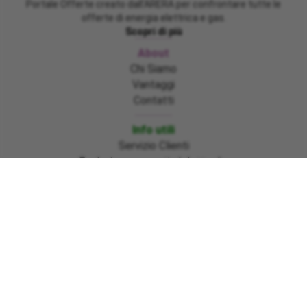
Portale Offerte creato dall'ARERA per confrontare tutte le
offerte di energia elettrica e gas.
Scopri di più
About
Chi Siamo
Vantaggi
Contatti
Info utili
Servizio Clienti
Evoluzione mercati al dettaglio
Nuovo glossario bolletta 2.0 (in vigore dal
01/07/2025)
Emergenza Emilia Romagna, Marche e Toscana
Sisma Centro Italia ed Ischia
Informazioni bonus gas regione Basilicata
Emergenza Ciclone Harry regioni Calabria – Sicilia –
Sardegna
Pagamenti
Download moduli