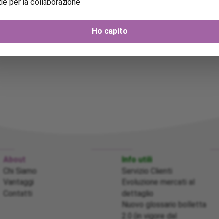
ie per la collaborazione
Ho capito
About
Info utili
Chi Siamo
Servizio Clienti
Vantaggi
Evoluzione mercati al
Contatti
dettaglio
Nuovo glossario bolletta
2.0 (in vigore dal