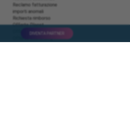
Reclamo fatturazione
importi anomali
Richiesta rimborso
Offerte Placet
Offerta vulnerabili gas
DIVENTA PARTNER
Offerte Cobranding
Offerte Tua