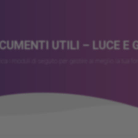
CUMENTI UTILI – LUCE E 
ca i moduli di seguito per gestire al meglio la tua for