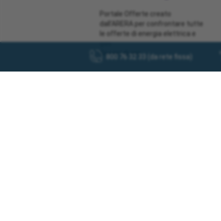
Portale Offerte creato
dall'ARERA per confrontare tutte
le offerte di energia elettrica e
gas.
Scopri di più
800 76 32 33 (da rete fissa)