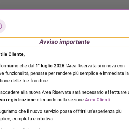
Avviso importante
tile Cliente,
A
CONDIZIONI GENERALI DI
FORNITURA
informiamo che dal
1° luglio 2026
l’Area Riservata si rinnova con
ve funzionalità, pensate per rendere più semplice e immediata la
ione delle tue forniture.
 accedere alla nuova Area Riservata sarà necessario effettuare 
va registrazione
cliccando nella sezione
Area Clienti
.
uguriamo che il nuovo servizio possa offrirti un’esperienza più
lice, completa e intuitiva.