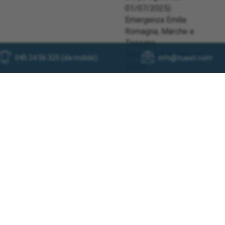
01/07/2025)
Emergenza Emilia
Romagna, Marche e
Toscana
Sisma Centro Italia ed
045 24 56 325 (da mobile)
info@tuasrl.com
Ischia
Informazioni bonus gas
regione Basilicata
Emergenza Ciclone Harry
regioni Calabria – Sicilia –
Sardegna
Pagamenti
Download moduli
Tua S.r.l. a socio unico | Via Aurelio Saffi 2/D 37123 Verona (VR)
P.IVA: 04742230230 - Reg. Impr. di VR: 445031 | Capitale sociale: 100.000€ i.v.
Privacy policy
|
Cookie policy