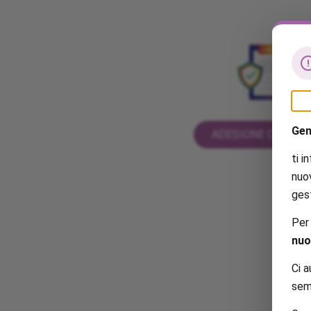
Gen
ADESIONE OFFERT
ti 
nuo
gest
Per
nuo
Ci a
semp