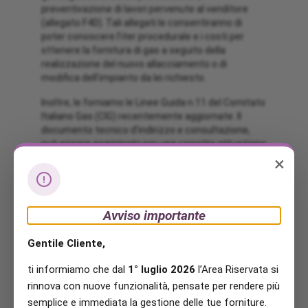
preventivazione di lavori pervenute al venditore
(allegato F40). Tali allegati le consentiranno di
poter conoscere l’iter procedurale e i costi per
ottenere la fornitura di gas a seguito della
realizzazione del nuovo allacciamento o di
modifica dell’impianto da lei richiesto.
Inoltre, le forniamo le Linee Guida n.11 del Comitato
Italiano Gas (CIG) recentemente aggiornate. Il
documento tecnico d’indirizzo e consultazione,
può essere esaminato per una corretta attuazione
della deliberazione 40/2014.
×
Tutte le precedenti indicazioni inerenti la
precedente deliberazione n. 40 del 2004, restano
validi solo per le richieste fino a giugno 2014.
Avviso importante
Scarica l’allegato F40 per nuovo allacciamento
Gentile Cliente,
Scarica l’allegato F40 per modifiche impianto
ti informiamo che dal
1° luglio 2026
l’Area Riservata si
Scarica le linee guida CIG n. 11
rinnova con nuove funzionalità, pensate per rendere più
semplice e immediata la gestione delle tue forniture.