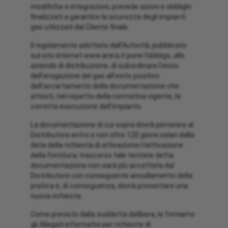
modifiche e integrazioni, prevede azioni e obblighi
finalizzati a garantire la sicurezza degli impianti
gas utilizzati dal Cliente finale.
Il regolamento adottato dall’Autorità, pubblicato
sul sito internet www.arera.it pone l’obbligo, alle
aziende di distribuzione, di subordinare l’inizio
dell’erogazione del gas all’esito positivo
dell’accertamento della documentazione che
attesti, nel rispetto della normativa vigente, la
corretta esecuzione dell’impianto.
La documentazione di cui sopra dovrà pervenire al
Distributore entro e non oltre 120 giorni solari dalla
data della richiesta di attivazione/riattivazione
della fornitura; trascorso tale termine detta
documentazione non sarà più accettata dal
Distributore con conseguente annullamento della
pratica e, di conseguenza, dovrà presentare una
nuova richiesta.
Come previsto dalla suddetta delibera, le forniamo
gli Allegati informativi per richieste di