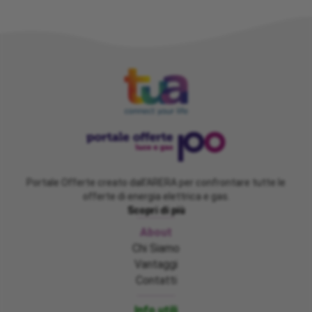
Portale Offerte creato dall'ARERA per confrontare tutte le
offerte di energia elettrica e gas.
Scopri di più
About
Chi Siamo
Vantaggi
Contatti
Info utili