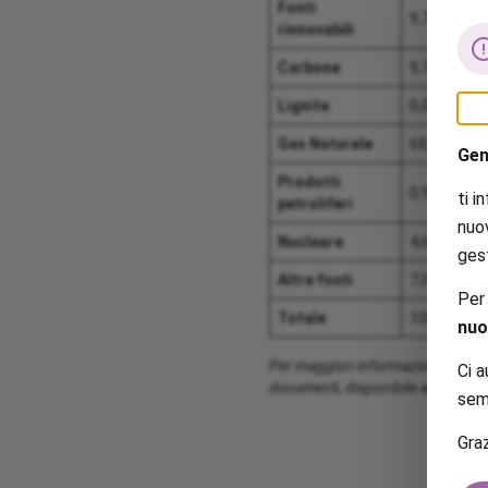
Fonti
9,78%
rinnovabili
Carbone
9,15%
Lignite
0,07%
Gas Naturale
68,38%
Gen
Prodotti
0,92%
ti 
petroliferi
nuo
Nucleare
4,63%
gest
Altre fonti
7,07%
Per
Totale
100,00%
nuo
Per maggiori informazioni sulle mo
Ci a
documenti, disponibile al seguent
semp
Graz