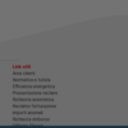
Link utili
Area clienti
Normativa e tutela
Efficienza energetica
Presentazione reclami
Richiesta assistenza
Reclamo fatturazione
importi anomali
Richiesta rimborso
Offerte Placet