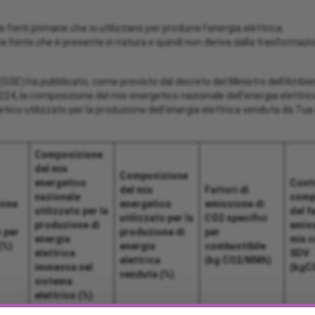
le fonti primarie che si utilizzano per produrre l’energia elettrica.
na fonte che è presente in natura e quindi non deriva dalla trasformazi
i (GSE) ha pubblicato, come previsto dal decreto del Ministro dell’Ambi
. 224, la composizione del mix energetico nazionale dell’energia elett
etico utilizzato per la produzione dell’energia elettrica venduta da Tua S.
Composizione
del mix
Composizione
energetico
Contr
del mix
Fattori di
nazionale
comp
ione
energetico
emissione di
utilizzato per la
del f
utilizzato per la
CO2 specifici
produzione di
emiss
 per
produzione di
per
energia
mix c
(%)
energia
combustibile
elettrica
SDV
elettrica
(kg CO2/MWh)
immessa nel
(kgC
venduta (%)
sistema
elettrico (%)