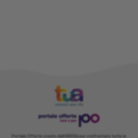
Portale Offerte creato dall'ARERA per confrontare tutte le