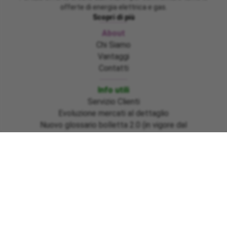
offerte di energia elettrica e gas.
Scopri di più
About
Chi Siamo
Vantaggi
Contatti
Info utili
Servizio Clienti
Evoluzione mercati al dettaglio
Nuovo glossario bolletta 2.0 (in vigore dal
01/07/2025)
Emergenza Emilia Romagna, Marche e Toscana
Sisma Centro Italia ed Ischia
Informazioni bonus gas regione Basilicata
Emergenza Ciclone Harry regioni Calabria – Sicilia –
Sardegna
Pagamenti
Download moduli