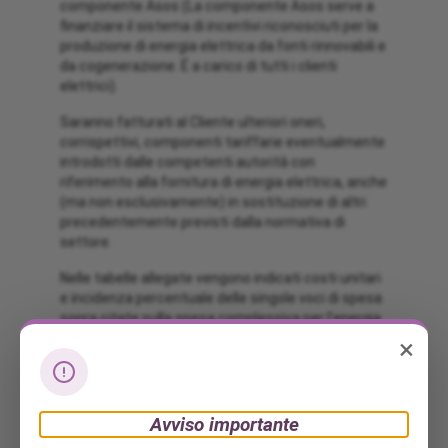
componente Asos (La componente Asos serve a
finanziare il sistema di incentivi riconosciuti per la
produzione di energia elettrica da fonti rinnovabili e
da cogenerazione. É a carico di tutti i clienti
elettrici).
Saranno fatturati al Cliente ulteriori oneri,
corrispettivi, componenti tariffarie eventualmente
introdotti dalle competenti autorità con
riferimento alla fornitura di energia elettrica, anche
(ma non esclusivamente) in sostituzione di altri
precedentemente previsti dalla normativa di
settore.
Nelle tabelle allegate vengono indicati costi unitari
e incidenza percentuale delle singole voci di spesa
sopra citate sulla spesa complessiva per l’energia
elettrica, escluse IVA e imposte, di un cliente non
×
Domestico di cui viene tracciato il profilo in termini
di potenza impegnata e consumo annuo.
DURATA E RINNOVO
Avviso importante