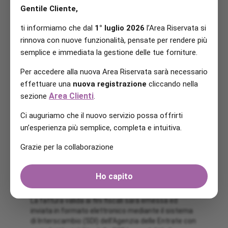
Le condizioni economiche saranno applicate a
Gentile Cliente,
partire dalla data di inizio della somministrazione
fino a diversa comunicazione. Qualora l’attivazione
ti informiamo che dal
1° luglio 2026
l’Area Riservata si
della fornitura non coincidesse con il primo giorno
rinnova con nuove funzionalità, pensate per rendere più
del mese, la durata delle CTE sarà estesa fino al
termine del mese solare in cui è prevista la
semplice e immediata la gestione delle tue forniture.
scadenza. Con un anticipo di almeno novanta giorni
Per accedere alla nuova Area Riservata sarà necessario
rispetto alla scadenza del loro periodo di validità,
Tua S.r.l. comunicherà in forma scritta al cliente le
effettuare una
nuova registrazione
cliccando nella
nuove condizioni economiche di somministrazione,
Area Clienti
sezione
.
nonché il relativo periodo di validità. In assenza di
tale comunicazione, le presenti condizioni
Ci auguriamo che il nuovo servizio possa offrirti
economiche s’intenderanno prorogate fino a nuova
un’esperienza più semplice, completa e intuitiva.
comunicazione da parte di Tua S.r.l., effettuata
sempre con un preavviso minimo di novanta giorni.
Grazie per la collaborazione
È fatta salva per il cliente la facoltà di esercitare il
diritto di recesso.
Ho capito
FATTURAZIONE
La fattura valida ai fini fiscali sarà emessa ed
inviata in formato elettronico mediante il sistema
di Interscambio (SDI) dell’Agenzia delle Entrate con