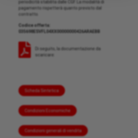
periodicità stabilita dalle CGF. La modalità di
pagamento rispetterà quanto previsto dal
contratto.
Codice offerta:
035698ESVFL04XX00000000426ARAEBB
Di seguito, la documentazione da
scaricare:
Scheda Sintetica
Condizioni Economiche
Condizioni generali di vendita