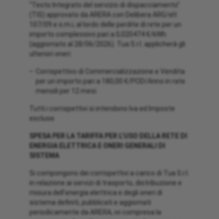
“Testo Integrato del servizio di dispacciamento”
(TIS) approvato da ARERA con Delibera ARG/elt
107/09 e s.m.i, al lordo delle perdite di rete per un
importo complessivo pari a 0,020474 €/kWh
(aggiornato al 28/06/2026). Tua S.r.l. applicherà gli
ulteriori oneri:
Corrispettivo di Commercializzazione e Vendita
per un importo pari a 180,00 €/POD/Anno in rate
mensili per 12 mesi.
Tutti i corrispettivi si intendono Iva ed Imposte
escluse.
SPESA PER LA TARIFFA PER L’USO DELLA RETE DI
ENERGIA ELETTRICA E ONERI GENERALI DI
SISTEMA
Si compongono dei corrispettivi a carico di Tua S.r.l.
in relazione ai servizi di trasporto, distribuzione e
misura dell’energia elettrica e degli oneri di
sistema definiti, pubblicati e aggiornati
periodicamente da ARERA, ivi compresa la