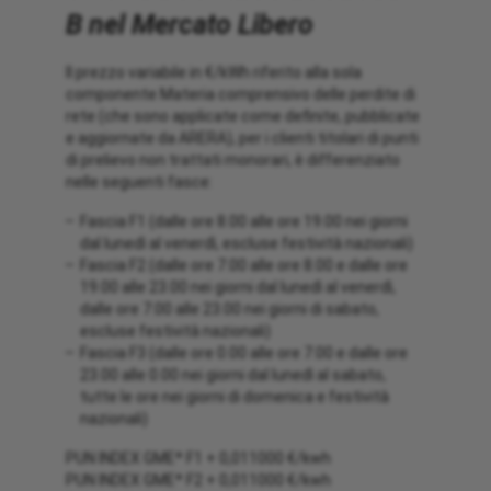
B nel Mercato Libero
Il prezzo variabile in €/kWh riferito alla sola
componente Materia comprensivo delle perdite di
rete (che sono applicate come definite, pubblicate
e aggiornate da ARERA), per i clienti titolari di punti
di prelievo non trattati monorari, è differenziato
nelle seguenti fasce:
Fascia F1 (dalle ore 8.00 alle ore 19.00 nei giorni
dal lunedì al venerdì, escluse festività nazionali)
Fascia F2 (dalle ore 7.00 alle ore 8.00 e dalle ore
19.00 alle 23.00 nei giorni dal lunedì al venerdì,
dalle ore 7.00 alle 23.00 nei giorni di sabato,
escluse festività nazionali)
Fascia F3 (dalle ore 0.00 alle ore 7.00 e dalle ore
23.00 alle 0.00 nei giorni dal lunedì al sabato,
tutte le ore nei giorni di domenica e festività
nazionali)
PUN INDEX GME* F1 + 0,011000 €/kwh
PUN INDEX GME* F2 + 0,011000 €/kwh