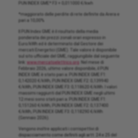
PUN INDEX GME* F3 + 0,011000 €/kwh
*maggiorato delle perdite di rete definite da Arera e
pari a 10,00%
Il PUN Index GME è il risultato della media
ponderata dei prezzi zonali orari espresso in
Euro/kWh ed è determinato dal Gestore dei
mercati Energetici (GME). Tale valore è disponibile
sul sito ufficiale del GME, raggiungibile dal seguente
link:
www.mercatoelettrico.org
. Nel mese di
Febbraio 2026, ultimo valore disponibile, il PUN
INDEX GME è stato pari a: PUN INDEX GME F1:
0,142020 €/kWh, PUN INDEX GME F2: 0,139940
€/kWh, PUN INDEX GME F3: 0,118620 €/kWh. I valori
massimi raggiunti dal PUN INDEX GME negli ultimi
12 mesi sono stati pari a: PUN INDEX GME F1:
0,151260 €/kWh, PUN INDEX GME F2: 0,137400
€/kWh, PUN INDEX GME F3: 0,118290 €/kWh
(Gennaio 2026).
Vengono inoltre applicati i corrispettivi di
dispacciamento come definiti agli artt. 24 e 25 del