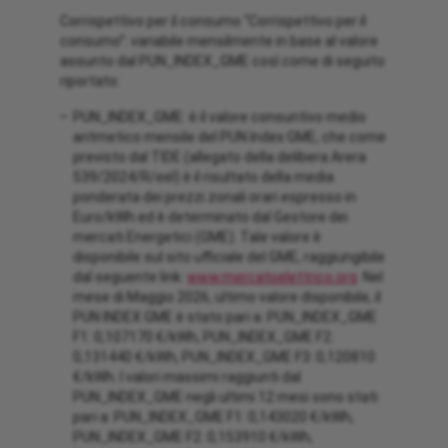
Corrispettivo per il consumo “Corrispettivo per il
consumo”: variabile mensilmente in base al valore
assunto dal PUN_INDEX_GME così come di seguito
riportato:
PUN_INDEX_GME: è il valore consuntivo medio
aritmetico mensile del PUN Index GME, che come
previsto dal TIDE (allegato della delibera Arera
539/2024/R/eel) è il risultato della media
ponderata dei prezzi zonali orari espresso in
Euro/kWh ed è determinato dal Gestore dei
mercati Energetici (GME). Tale valore è
disponibile sul sito ufficiale del GME, raggiungibile
dal seguente link:
www.mercatoelettrico.org
. Nel
mese di Maggio 2026, ultimo valore disponibile, il
PUN INDEX GME è stato pari a: PUN_INDEX_GME
F1: 0,107170 €/kWh, PUN_INDEX_GME F2:
0,131440 €/kWh, PUN_INDEX_GME F3: 0,120810
€/kWh. I valori massimi raggiunti dal
PUN_INDEX_GME negli ultimi 12 mesi sono stati
pari a: PUN_INDEX_GME F1: 0,143020 €/kWh,
PUN_INDEX_GME F2: 0,153910 €/kWh,