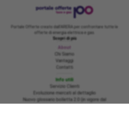
Portale Offerte creato dall'ARERA per confrontare tutte le
offerte di energia elettrica e gas.
Scopri di più
About
Chi Siamo
Vantaggi
Contatti
Info utili
Servizio Clienti
Evoluzione mercati al dettaglio
Nuovo glossario bolletta 2.0 (in vigore dal
01/07/2025)
Emergenza Emilia Romagna, Marche e Toscana
Sisma Centro Italia ed Ischia
Informazioni bonus gas regione Basilicata