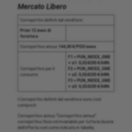
Mercato Libero
Corrispettivi definiti dal venditore
Primi 12 mesi di
fornitura
Corrispettivo annuo
144,00 €/POD/anno
F1 = PUN_INDEX_GME
+ α1: 0,024200 €/kWh
Corrispettivo per il
F2 = PUN_INDEX_GME
consumo
+ α2: 0,024200 €/kWh
F3 = PUN_INDEX_GME
+ α3: 0,024200 €/kWh
I Corrispettivi definiti dal venditore sono così
composti:
Corrispettivo annuo “Corrispettivo annuo”:
corrispettivo fisso ed invariabile per tutta la durata
dell’offerta così come indicato in tabella;