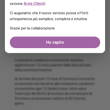
Area Clienti
rinnovabili. È a carico di tutti i clienti elettrici). I
sezione
.
valori dei corrispettivi sono indicati al lordo delle
Ci auguriamo che il nuovo servizio possa offrirti
perdite di rete e al netto di IVA e imposte. I valori
aggiornati dei corrispettivi di dispacciamento, della
un’esperienza più semplice, completa e intuitiva.
tariffa per l’uso della rete elettrica e degli oneri
generali di sistema si possono consultare al
Grazie per la collaborazione
seguente indirizzo:
https://www.arera.it/consumatori/valori-rete-
Ho capito
oneri-domestici-ee
DURATA E RINNOVO
Le presenti condizioni economiche saranno
applicate per 12 mesi a partire dalla data di inizio
della somministrazione.
Al termine dei primi 12 mesi di fornitura il contratto
si rinnoverà tacitamente alle medesime condizioni
economiche ogni 12 (dodici) mesi, fatto salvo
l’esercizio del diritto di recesso da comunicarsi al
Fornitore con preavviso minimo di 30 (trenta)
giorni.