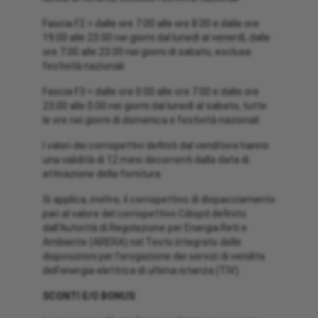
Fascia F2 = dalle ore 7.00 alle ore 8.00 e dalle ore
19.00 alle 23.00 nei giorni dal lunedì al venerdì, dalle
ore 7.00 alle 23.00 nei giorni di sabato, escluse
festività nazionali
Fascia F3 = dalle ore 0.00 alle ore 7.00 e dalle ore
23.00 alle 0.00 nei giorni dal lunedì al sabato, tutte
le ore nei giorni di domenica e festività nazionali
I valori dei corrispettivi definiti dal venditore hanno
una validità di 12 mesi decorrenti dalla data di
attivazione della fornitura.
Si applica, inoltre, il corrispettivo di dispacciamento
pari al valore del corrispettivo Cdispd definito
dall’Autorità di Regolazione per Energia Reti e
Ambiente (ARERA) nel Testo integrato delle
disposizioni per l’erogazione dei servizi di vendita
dell’energia elettrica di ultima istanza (TIV).
SCONTI E/O BONUS