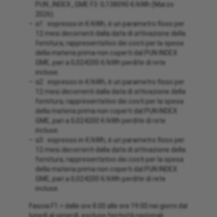
PUN_INDEX_GME F3: 0,138090 €/kWh (Marzo
2026).
α1 : espresso in €/kWh, è un parametro fisso per
12 mesi decorrenti dalla data di attivazione della
fornitura, rappresentativo dei costi per la spesa
della materia prima non coperti dal PUN INDEX
GME, pari a 0,024200 €/kWh perdite di rete
incluse.
α2 : espresso in €/kWh, è un parametro fisso per
12 mesi decorrenti dalla data di attivazione della
fornitura, rappresentativo dei costi per la spesa
della materia prima non coperti dal PUN INDEX
GME, pari a 0,024200 €/kWh perdite di rete
incluse.
α3 : espresso in €/kWh, è un parametro fisso per
12 mesi decorrenti dalla data di attivazione della
fornitura, rappresentativo dei costi per la spesa
della materia prima non coperti dal PUN INDEX
GME, pari a 0,024200 €/kWh perdite di rete
incluse.
Fascia F1 = dalle ore 8.00 alle ore 19.00 nei giorni dal
lunedì al venerdì, escluse festività nazionali