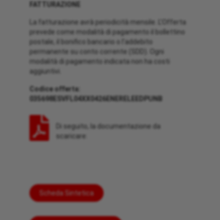
FATTURAZIONE
La fatturazione avrà periodicità mensile. L’Offerta
prevede come modalità di pagamento il bollettino
postale, il bonifico bancario o l’addebito
permanente su conto corrente (SDD). Ogni
modalità di pagamento indicata non ha costi
aggiuntivi.
Codice offerta:
035698ESVFL04XX0426ENERELEEDPUNB
Di seguito, la documentazione da
scaricare:
Scheda Sintetica