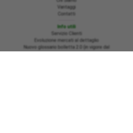
Chi Siamo
Vantaggi
Contatti
Info utili
Servizio Clienti
Evoluzione mercati al dettaglio
Nuovo glossario bolletta 2.0 (in vigore dal
01/07/2025)
Emergenza Emilia Romagna, Marche e Toscana
Sisma Centro Italia ed Ischia
Informazioni bonus gas regione Basilicata
Emergenza Ciclone Harry regioni Calabria – Sicilia –
Sardegna
Pagamenti
Download moduli
Link utili
Area clienti
Normativa e tutela