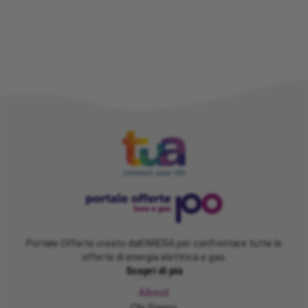
Portale Offerte creato dall'ARERA per confrontare tutte le
offerte di energia elettrica e gas.
Scopri di più
About