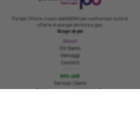
Portale Offerte creato dall'ARERA per confrontare tutte le
offerte di energia elettrica e gas.
Scopri di più
About
Chi Siamo
Vantaggi
Contatti
Info utili
Servizio Clienti
Evoluzione mercati al dettaglio
Nuovo glossario bolletta 2.0 (in vigore dal
01/07/2025)
Emergenza Emilia Romagna, Marche e Toscana
Sisma Centro Italia ed Ischia
Informazioni bonus gas regione Basilicata
Emergenza Ciclone Harry regioni Calabria – Sicilia –