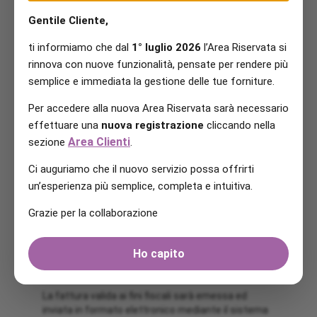
Le condizioni economiche saranno applicate a
Gentile Cliente,
partire dalla data di inizio della somministrazione
per 12 mesi. Qualora l’attivazione della fornitura
ti informiamo che dal
1° luglio 2026
l’Area Riservata si
non coincidesse con il primo giorno del mese, la
rinnova con nuove funzionalità, pensate per rendere più
durata delle CTE sarà estesa fino al termine del
semplice e immediata la gestione delle tue forniture.
mese solare in cui è prevista la scadenza. Con un
preavviso non inferiore a 3 mesi rispetto alla
Per accedere alla nuova Area Riservata sarà necessario
decorrenza delle nuove e differenti condizioni
effettuare una
nuova registrazione
cliccando nella
economiche, Tua S.r.l. comunicherà in forma
Area Clienti
sezione
.
scritta al cliente le nuove condizioni economiche di
somministrazione, nonché il relativo periodo di
Ci auguriamo che il nuovo servizio possa offrirti
validità. In assenza di tale comunicazione, le
un’esperienza più semplice, completa e intuitiva.
presenti condizioni economiche s’intenderanno
prorogate fino a nuova comunicazione da parte di
Grazie per la collaborazione
Tua S.r.l., effettuata sempre con un preavviso non
inferiore a 3 mesi. È fatta salva per il cliente la
facoltà di esercitare il diritto di recesso.
Ho capito
FATTURAZIONE
La fattura valida ai fini fiscali sarà emessa ed
inviata in formato elettronico mediante il sistema