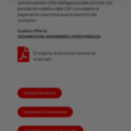
di Interscambio (SDI) dell’Agenzia delle Entrate con
periodicità stabilita dalle CGF. La modalità di
pagamento rispetterà quanto previsto dal
contratto.
Codice offerta:
035698GSVML04XX0MMIGLIOREDOMGASA
Di seguito, la documentazione da
scaricare:
Scheda Sintetica
Condizioni Economiche
Condizioni generali di vendita