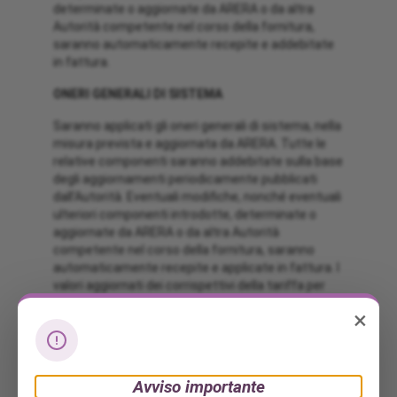
determinate o aggiornate da ARERA o da altra
Autorità competente nel corso della fornitura,
saranno automaticamente recepite e addebitate
in fattura.
ONERI GENERALI DI SISTEMA
Saranno applicati gli oneri generali di sistema, nella
misura prevista e aggiornata da ARERA. Tutte le
relative componenti saranno addebitate sulla base
degli aggiornamenti periodicamente pubblicati
dall’Autorità. Eventuali modifiche, nonché eventuali
ulteriori componenti introdotte, determinate o
aggiornate da ARERA o da altra Autorità
competente nel corso della fornitura, saranno
automaticamente recepite e applicate in fattura. I
valori aggiornati dei corrispettivi della tariffa per
l’uso del gas naturale e degli oneri generali di
×
sistema possono essere consultati al seguente
indirizzo: https://www.arera.it/consumatori/valori-
rete-oneri-domestici-gas
Avviso importante
DURATA E RINNOVO