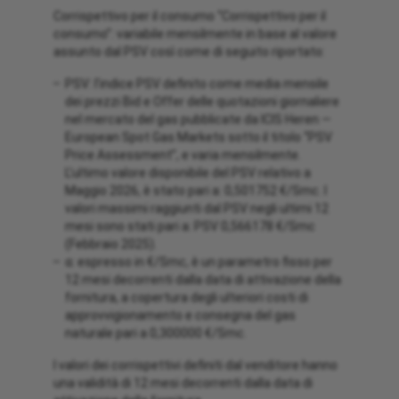
Corrispettivo per il consumo “Corrispettivo per il
consumo”: variabile mensilmente in base al valore
assunto dal PSV così come di seguito riportato:
PSV: l’indice PSV definito come media mensile
dei prezzi Bid e Offer delle quotazioni giornaliere
nel mercato del gas pubblicate da ICIS Heren —
European Spot Gas Markets sotto il titolo “PSV
Price Assessment”, e varia mensilmente.
L’ultimo valore disponibile del PSV relativo a
Maggio 2026, è stato pari a: 0,501752 €/Smc. I
valori massimi raggiunti dal PSV negli ultimi 12
mesi sono stati pari a: PSV 0,566178 €/Smc
(Febbraio 2025).
α: espresso in €/Smc, è un parametro fisso per
12 mesi decorrenti dalla data di attivazione della
fornitura, a copertura degli ulteriori costi di
approvvigionamento e consegna del gas
naturale pari a 0,300000 €/Smc.
I valori dei corrispettivi definiti dal venditore hanno
una validità di 12 mesi decorrenti dalla data di