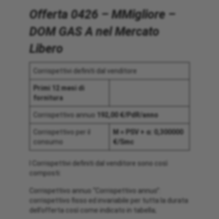
Offerta 0426 – MMigliore –
DOM GAS A nel Mercato
Libero
Corrispettivi definiti dal venditore
Primi 12 mesi di
fornitura
Corrispettivo annuo
192,00 €/PdR/anno
Corrispettivo per il
M = PSV + α: 0,300000
consumo
€/Smc
I Corrispettivi definiti dal venditore sono così
composti:
Corrispettivo annuo “Corrispettivo annuo”:
corrispettivo fisso ed invariabile per tutta la durata
dell’offerta così come indicato in tabella;