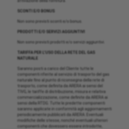
attivazione della fornitura.
SCONTI E/O BONUS
Non sono previsti sconti e/o bonus.
PRODOTTI E/O SERVIZI AGGIUNTIVI
Non sono previsti prodotti e/o servizi aggiuntivi.
TARIFFA PER L’USO DELLA RETE DEL GAS
NATURALE
Saranno posti a carico del Cliente tutte le
componenti riferite al servizio di trasporto del gas
naturale fino al punto di riconsegna della rete di
trasporto, come definita da ARERA ai sensi del
TIVG, le tariffe di distribuzione, misura e relativa
commercializzazione, come definite da ARERA ai
sensi della RTDG. Tutte le predette componenti
saranno applicate in conformità agli aggiornamenti
periodicamente pubblicati da ARERA. Eventuali
modifiche delle stesse, nonché eventuali ulteriori
componenti che dovessero essere introdotte,