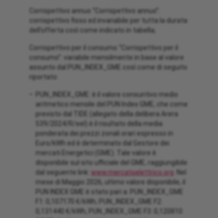
Corrispettivo annuo “Corrispettivo annuo”:
corrispettivo fisso ed invariabile per tutta la durata
dell’offerta così come indicato in tabella;
Corrispettivo per il consumo “Corrispettivo per il
consumo”: variabile mensilmente in base al valore
assunto dal PUN_INDEX_GME così come di seguito
riportato:
PUN_INDEX_GME: è il valore consuntivo medio
aritmetico mensile del PUN Index GME, che come
previsto dal TIDE (allegato della delibera Arera
539/2024/R/eel) è il risultato della media
ponderata dei prezzi zonali orari espresso in
Euro/kWh ed è determinato dal Gestore dei
mercati Energetici (GME). Tale valore è
disponibile sul sito ufficiale del GME, raggiungibile
dal seguente link:
www.mercatoelettrico.org
. Nel
mese di Maggio 2026, ultimo valore disponibile, il
PUN INDEX GME è stato pari a: PUN_INDEX_GME
F1: 0,107170 €/kWh, PUN_INDEX_GME F2:
0,131440 €/kWh, PUN_INDEX_GME F3: 0,120810