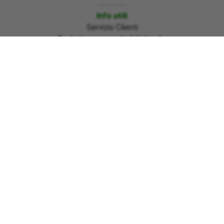
Info utili
Servizio Clienti
Evoluzione mercati al dettaglio
Nuovo glossario bolletta 2.0 (in vigore dal
01/07/2025)
Emergenza Emilia Romagna, Marche e Toscana
Sisma Centro Italia ed Ischia
Informazioni bonus gas regione Basilicata
Emergenza Ciclone Harry regioni Calabria – Sicilia –
Sardegna
Pagamenti
Download moduli
Link utili
Area clienti
Normativa e tutela
Efficienza energetica
Presentazione reclami
Richiesta assistenza