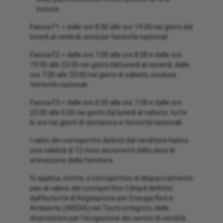
incluse.
Fascia F1 = dalle ore 8.00 alle ore 19.00 nei giorni dal
lunedì al venerdì, escluse festività nazionali
Fascia F2 = dalle ore 7.00 alle ore 8.00 e dalle ore
19.00 alle 23.00 nei giorni dal lunedì al venerdì, dalle
ore 7.00 alle 23.00 nei giorni di sabato, escluse
festività nazionali
Fascia F3 = dalle ore 0.00 alle ore 7.00 e dalle ore
23.00 alle 0.00 nei giorni dal lunedì al sabato, tutte
le ore nei giorni di domenica e festività nazionali
I valori dei corrispettivi definiti dal venditore hanno
una validità di 12 mesi decorrenti dalla data di
attivazione della fornitura.
Si applica, inoltre, il corrispettivo di dispacciamento
pari al valore del corrispettivo Cdispd definito
dall’Autorità di Regolazione per Energia Reti e
Ambiente (ARERA) nel Testo integrato delle
disposizioni per l’erogazione dei servizi di vendita