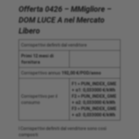
Offerta 0426 – MMigliore –
DOM LUCE A nel Mercato
Libero
Corrispettivi definiti dal venditore
Primi 12 mesi di
fornitura
Corrispettivo annuo
192,00 €/POD/anno
F1 = PUN_INDEX_GME
+ α1: 0,033000 €/kWh
Corrispettivo per il
F2 = PUN_INDEX_GME
consumo
+ α2: 0,033000 €/kWh
F3 = PUN_INDEX_GME
+ α3: 0,033000 €/kWh
I Corrispettivi definiti dal venditore sono così
composti: