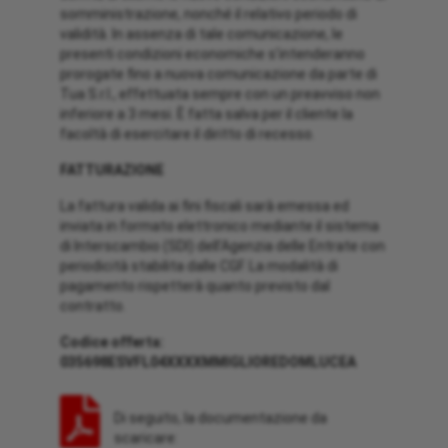
somministrazione, nonché il relativo periodo di
validità. In assenza di tale comunicazione, le
presenti condizioni economiche s’intenderanno
prorogate fino a nuova comunicazione da parte di
Tua S.r.l., effettuata sempre con un preavviso non
inferiore a 3 mesi. È fatta salva per il cliente la
facoltà di esercitare il diritto di recesso.
FATTURAZIONE
La fattura valida ai fini fiscali sarà emessa ed
inviata in formato elettronico mediante il sistema
di Interscambio (SDI) dell’Agenzia delle Entrate con
periodicità stabilita dalle CGF. La modalità di
pagamento rispetterà quanto previsto dal
contratto.
Codice offerta:
035698ESVFL04XXXXMMIGLIOREDOMLUCEA
Di seguito, la documentazione da
scaricare: