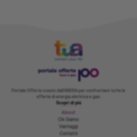
Portale Offerte creato dall'ARERA per confrontare tutte le
offerte di energia elettrica e gas.
Scopri di più
About
Chi Siamo
Vantaggi
Contatti