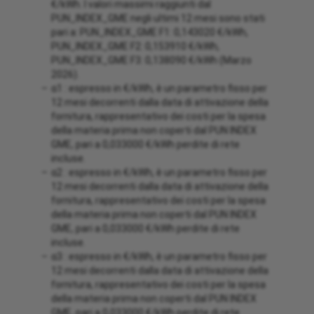
€/kWh. I valori massimi raggiunti dal
PUN_INDEX_GME negli ultimi 12 mesi sono stati
pari a: PUN_INDEX_GME F1: 0,143020 €/kWh,
PUN_INDEX_GME F2: 0,153910 €/kWh,
PUN_INDEX_GME F3: 0,138090 €/kWh (Marzo
2026).
α1 : espresso in €/kWh, è un parametro fisso per
12 mesi decorrenti dalla data di attivazione della
fornitura, rappresentativo dei costi per la spesa
della materia prima non coperti dal PUN INDEX
GME, pari a 0,033000 €/kWh perdite di rete
incluse.
α2 : espresso in €/kWh, è un parametro fisso per
12 mesi decorrenti dalla data di attivazione della
fornitura, rappresentativo dei costi per la spesa
della materia prima non coperti dal PUN INDEX
GME, pari a 0,033000 €/kWh perdite di rete
incluse.
α3 : espresso in €/kWh, è un parametro fisso per
12 mesi decorrenti dalla data di attivazione della
fornitura, rappresentativo dei costi per la spesa
della materia prima non coperti dal PUN INDEX
GME, pari a 0,033000 €/kWh perdite di rete