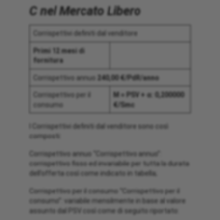
C nel Mercato Libero
Corrispettivi definiti dal venditore
Primi 12 mesi di
fornitura
Corrispettivo annuo
240,00 €/PdR/anno
Corrispettivo per il
M = PSV + α: 0,200000
consumo
€/Smc
I Corrispettivi definiti dal venditore sono così
composti:
Corrispettivo annuo “Corrispettivo annuo”:
corrispettivo fisso ed invariabile per tutta la durata
dell’offerta così come indicato in tabella;
Corrispettivo per il consumo “Corrispettivo per il
consumo”: variabile mensilmente in base al valore
assunto dal PSV così come di seguito riportato: