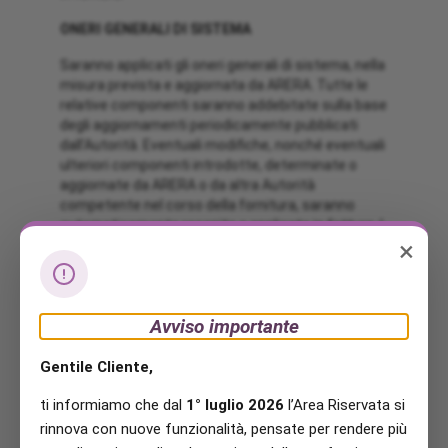
ONERI GENERALI DI SISTEMA
Saranno applicati gli oneri generali di sistema, nella
misura prevista e aggiornata da ARERA. Tutte le
relative componenti saranno addebitate sulla base
degli aggiornamenti periodicamente pubblicati
dall’Autorità. Eventuali modifiche, nonché eventuali
ulteriori componenti introdotte, determinate o
aggiornate da ARERA o da altra Autorità
competente nel corso della fornitura, saranno
automaticamente recepite e applicate in fattura. I
×
valori aggiornati dei corrispettivi della tariffa per
l’uso del gas naturale e degli oneri generali di
sistema possono essere consultati al seguente
indirizzo: https://www.arera.it/consumatori/valori-
Avviso importante
rete-oneri-domestici-gas
DURATA E RINNOVO
Gentile Cliente,
Le presenti condizioni economiche saranno
ti informiamo che dal
1° luglio 2026
l’Area Riservata si
applicate per 12 mesi a partire dalla data di inizio
rinnova con nuove funzionalità, pensate per rendere più
della somministrazione.