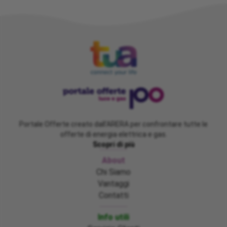
Portale Offerte creato dall'ARERA per confrontare tutte le
offerte di energia elettrica e gas.
Scopri di più
About
Chi Siamo
Vantaggi
Contatti
Info utili