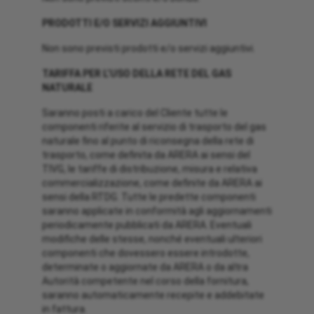
PRODOTTI E/O SERVIZI AGGIUNTIVI
Non sono previsti prodotti e/o servizi aggiuntivi.
TARIFFA PER L’USO DELLA RETE DEL GAS
NATURALE
Saranno posti a carico del Cliente tutte le
componenti riferite al servizio di trasporto del gas
naturale fino al punto di riconsegna della rete di
trasporto, come definita da ARERA ai sensi del
TIVG, le tariffe di distribuzione, misura e relativa
commercializzazione, come definite da ARERA ai
sensi della RTDG. Tutte le predette componenti
saranno applicate in conformità agli aggiornamenti
periodicamente pubblicati da ARERA. Eventuali
modifiche delle stesse, nonché eventuali ulteriori
componenti che dovessero essere introdotte,
determinate o aggiornate da ARERA o da altra
Autorità competente nel corso della fornitura,
saranno automaticamente recepite e addebitate
in fattura.