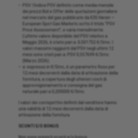
PSV: l’indice PSV definito come media mensile
dei prezzi Bid e Offer delle quotazioni giornaliere
nel mercato del gas pubblicate da ICIS Heren —
European Spot Gas Markets sotto il titolo “PSV
Price Assessment”, e varia mensilmente.
L’ultimo valore disponibile del PSV relativo a
Maggio 2026, è stato pari a: 0,501752 €/Smc. I
valori massimi raggiunti dal PSV negli ultimi 12
mesi sono stati pari a: PSV 0,557699 €/Smc
(Marzo 2026).
α: espresso in €/Smc, è un parametro fisso per
12 mesi decorrenti dalla data di attivazione della
fornitura, a copertura degli ulteriori costi di
approvvigionamento e consegna del gas
naturale pari a 0,200000 €/Smc.
I valori dei corrispettivi definiti dal venditore hanno
una validità di 12 mesi decorrenti dalla data di
attivazione della fornitura.
SCONTI E/O BONUS
Non sono previsti sconti e/o bonus.