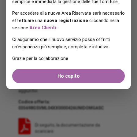
semplice e immediata la gestione delle tue forniture.
Al termine dei primi 12 mesi di fornitura il contratto
Per accedere alla nuova Area Riservata sarà necessario
si rinnoverà tacitamente alle medesime condizioni
economiche ogni 12 (dodici) mesi, fatto salvo
effettuare una
nuova registrazione
cliccando nella
l’esercizio del diritto di recesso da comunicarsi al
Area Clienti
sezione
.
Fornitore con preavviso minimo di 30 (trenta)
giorni.
Ci auguriamo che il nuovo servizio possa offrirti
un’esperienza più semplice, completa e intuitiva.
FATTURAZIONE
Grazie per la collaborazione
La fatturazione avrà periodicità mensile. L’Offerta
prevede come modalità di pagamento il bollettino
postale, il bonifico bancario o l’addebito
Ho capito
permanente su conto corrente (SDD). Ogni
modalità di pagamento indicata non ha costi
aggiuntivi.
Codice offerta:
035698GSVML04XX0000426UNIDOMGASC
Di seguito, la documentazione da
scaricare: