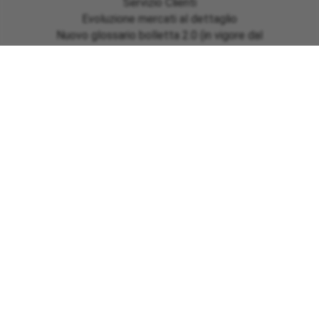
Servizio Clienti
Evoluzione mercati al dettaglio
Nuovo glossario bolletta 2.0 (in vigore dal
01/07/2025)
Emergenza Emilia Romagna, Marche e Toscana
Sisma Centro Italia ed Ischia
Informazioni bonus gas regione Basilicata
Emergenza Ciclone Harry regioni Calabria – Sicilia –
Sardegna
Pagamenti
Download moduli
Link utili
Area clienti
Normativa e tutela
Efficienza energetica
Presentazione reclami
Richiesta assistenza
Reclamo fatturazione importi anomali
Richiesta rimborso