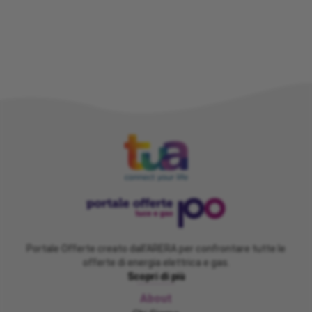
Portale Offerte creato dall'ARERA per confrontare tutte le
offerte di energia elettrica e gas.
Scopri di più
About