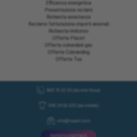
Efficienza energetica
Presentazione reclami
Richiesta assistenza
Reclamo fatturazione importi anomali
Richiesta rimborso
Offerte Placet
Offerta vulnerabili gas
Offerte Cobranding
Offerte Tua
800 76 32 33 (da rete fissa)
045 24 56 325 (da mobile)
info@tuasrl.com
DIVENTA PARTNER