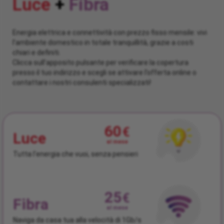
Luce
Fibra
Energia elettrica e connettività con prezzo fisso mensile: vivi
l’ambiente domestico in totale tranquillità, grazie a costi
chiari e definiti.
Clicca sull’apposito pulsante per verificare la copertura
presso il tuo indirizzo e scegli se attivare l’offerta online o
contattare i nostri consulenti specializzati!
60
€
Luce
al mese
Tutta l'energia che vuoi, senza pensieri
25
€
Fibra
al mese
Naviga da casa tua alla velocità di 1Gb/s