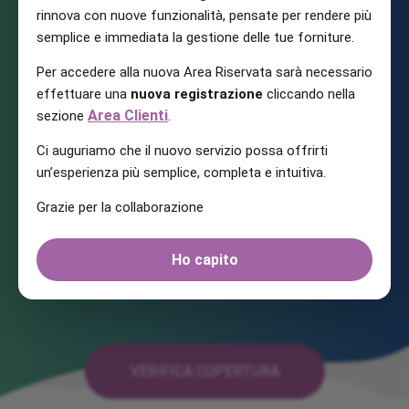
rinnova con nuove funzionalità, pensate per rendere più
semplice e immediata la gestione delle tue forniture.
Un unico fornitore
di servizi
Per accedere alla nuova Area Riservata sarà necessario
effettuare una
nuova registrazione
cliccando nella
Area Clienti
sezione
.
Procedure più snelle, con tutte le
forniture erogate da una sola
Ci auguriamo che il nuovo servizio possa offrirti
società
un’esperienza più semplice, completa e intuitiva.
Grazie per la collaborazione
Ho capito
VERIFICA COPERTURA