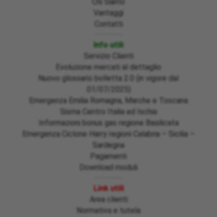
Chi Siamo
Vantaggi
Contatti
Info utili
Servizio Clienti
Evoluzione mercati al dettaglio
Nuovo glossario bolletta 2.0 (in vigore dal
01/07/2025)
Emergenza Emilia Romagna, Marche e Toscana
Sisma Centro Italia ed Ischia
Informazioni bonus gas regione Basilicata
Emergenza Ciclone Harry regioni Calabria – Sicilia –
Sardegna
Pagamenti
Download moduli
Link utili
Area clienti
Normativa e tutela