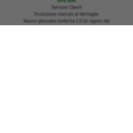
Info utili
Servizio Clienti
Evoluzione mercati al dettaglio
Nuovo glossario bolletta 2.0 (in vigore dal
01/07/2025)
Emergenza Emilia Romagna, Marche e Toscana
Sisma Centro Italia ed Ischia
Informazioni bonus gas regione Basilicata
Emergenza Ciclone Harry regioni Calabria – Sicilia –
Sardegna
Pagamenti
Download moduli
Link utili
Area clienti
Normativa e tutela
Efficienza energetica
Presentazione reclami
Richiesta assistenza
Reclamo fatturazione importi anomali