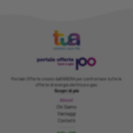
Portale Offerte creato dall'ARERA per confrontare tutte le
offerte di energia elettrica e gas.
Scopri di più
About
Chi Siamo
Vantaggi
Contatti